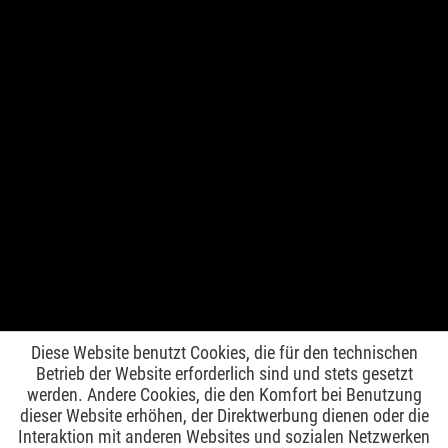
Ich habe die
Datenschutzbestimmungen
zur Kenntnis genommen.
Cookie-Einstellungen
Händler-Login
Presse
Über-uns
Kontakt
Versand und Zahlungsbedingungen
Widerrufsrecht
Datenschutz
AGB
Impressum
* Alle Preise inkl. gesetzl. Mehrwertsteuer zzgl.
Versandkosten
und ggf.
Nachnahmegebühren, wenn nicht anders beschrieben
Diese Website benutzt Cookies, die für den technischen
Betrieb der Website erforderlich sind und stets gesetzt
werden. Andere Cookies, die den Komfort bei Benutzung
dieser Website erhöhen, der Direktwerbung dienen oder die
Interaktion mit anderen Websites und sozialen Netzwerken