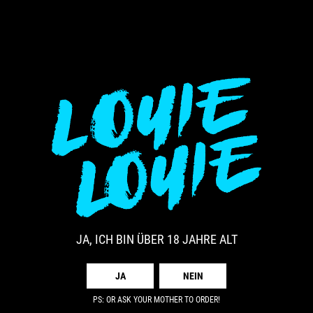
Besuche uns auch auf unseren Social-Media-Kanälen
Louie Louie GmbH
Burgstraße 18/1
71672 Marbach am Neckar
Telefon: 015140015527
E-Mail: info@drinklouie.de
JA, ICH BIN ÜBER 18 JAHRE ALT
JA
NEIN
ZERTIFIKATE
PS: OR ASK YOUR MOTHER TO ORDER!